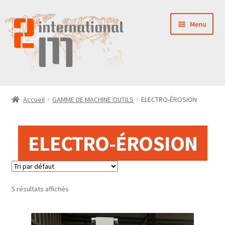
Aller
Aller
Menu
à
au
la
contenu
navigation
LA SOCIÉTÉ
Accueil
GAMME DE MACHINE OUTILS
ELECTRO-ÉROSION
NOUVEAUTÉS
ELECTRO-ÉROSION
VENTES
PIÈCES DÉTACHÉES
5 résultats affichés
CONTACT