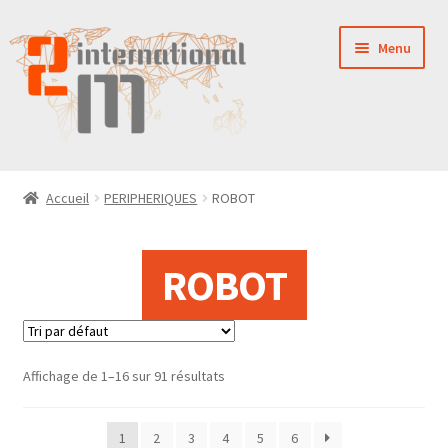
Aller
Aller
Menu
à
au
la
contenu
navigation
LA SOCIÉTÉ
Accueil
PERIPHERIQUES
ROBOT
NOUVEAUTÉS
ROBOT
VENTES
PIÈCES DÉTACHÉES
Affichage de 1–16 sur 91 résultats
CONTACT
1
2
3
4
5
6