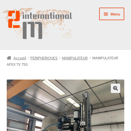
Aller
Aller
Menu
à
au
la
contenu
navigation
LA SOCIÉTÉ
Accueil
PERIPHERIQUES
MANIPULATEUR
MANIPULATEUR
APEX TV 750
NOUVEAUTÉS
VENTES
PIÈCES DÉTACHÉES
CONTACT