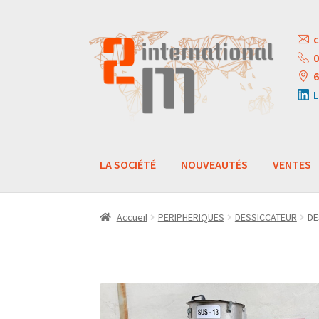
Aller
Aller
c
à
au
0
la
contenu
6
navigation
L
LA SOCIÉTÉ
NOUVEAUTÉS
VENTES
Accueil
PERIPHERIQUES
DESSICCATEUR
DE