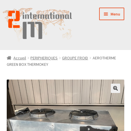
Aller
Aller
Menu
à
au
la
contenu
navigation
LA SOCIÉTÉ
Accueil
PERIPHERIQUES
GROUPE FROID
AEROTHERME
GREEN BOX THERMOKEY
NOUVEAUTÉS
VENTES
PIÈCES DÉTACHÉES
CONTACT