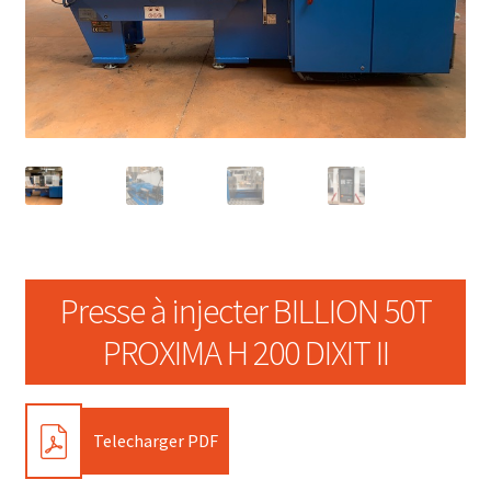
Presse à injecter BILLION 50T
PROXIMA H 200 DIXIT II
PDF
Telecharger PDF