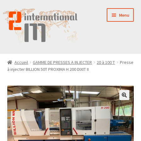
Aller
Aller
Menu
à
au
la
contenu
navigation
LA SOCIÉTÉ
Accueil
GAMME DE PRESSES A INJECTER
20 à 100 T
Presse
à injecter BILLION 50T PROXIMA H 200 DIXIT II
NOUVEAUTÉS
VENTES
PIÈCES DÉTACHÉES
CONTACT