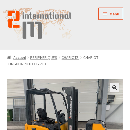
Aller
Aller
Menu
à
au
la
contenu
navigation
LA SOCIÉTÉ
Accueil
PERIPHERIQUES
CHARIOTS
CHARIOT
JUNGHEINRICH EFG 213
NOUVEAUTÉS
VENTES
PIÈCES DÉTACHÉES
CONTACT