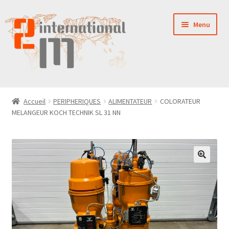
Aller
Aller
Menu
à
au
la
contenu
navigation
LA SOCIÉTÉ
Accueil
PERIPHERIQUES
ALIMENTATEUR
COLORATEUR
MELANGEUR KOCH TECHNIK SL 31 NN
NOUVEAUTÉS
VENTES
PIÈCES DÉTACHÉES
CONTACT