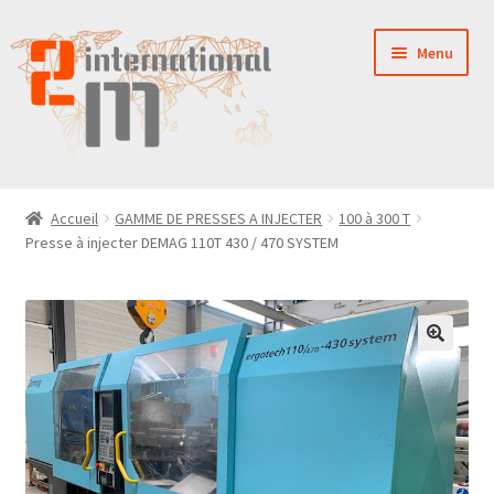
Aller
Aller
Menu
à
au
la
contenu
navigation
LA SOCIÉTÉ
Accueil
GAMME DE PRESSES A INJECTER
100 à 300 T
Presse à injecter DEMAG 110T 430 / 470 SYSTEM
NOUVEAUTÉS
VENTES
PIÈCES DÉTACHÉES
CONTACT