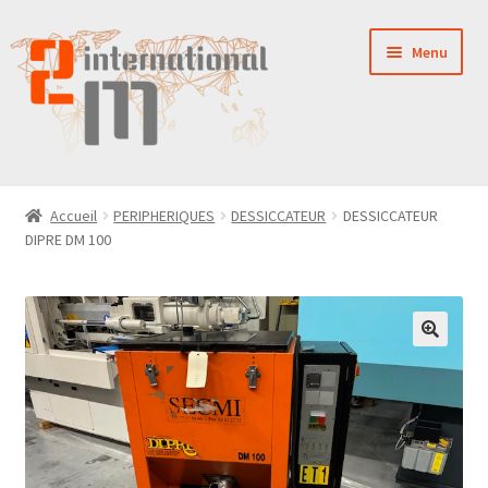
Aller
Aller
Menu
à
au
la
contenu
navigation
LA SOCIÉTÉ
Accueil
PERIPHERIQUES
DESSICCATEUR
DESSICCATEUR
DIPRE DM 100
NOUVEAUTÉS
VENTES
PIÈCES DÉTACHÉES
CONTACT