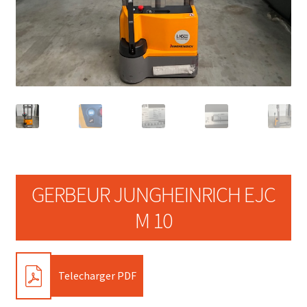
GERBEUR JUNGHEINRICH EJC
M 10
PDF
Telecharger PDF