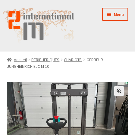
Aller
Aller
Menu
à
au
la
contenu
navigation
LA SOCIÉTÉ
Accueil
PERIPHERIQUES
CHARIOTS
GERBEUR
JUNGHEINRICH EJC M 10
NOUVEAUTÉS
VENTES
PIÈCES DÉTACHÉES
CONTACT