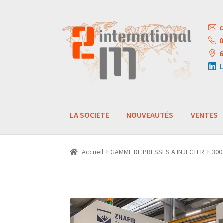
Aller
Aller
c
à
au
0
la
contenu
6
navigation
L
LA SOCIÉTÉ
NOUVEAUTÉS
VENTES
Accueil
GAMME DE PRESSES A INJECTER
300