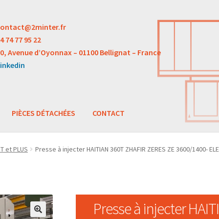
ontact@2minter.fr
4 74 77 95 22
0, Avenue d’Oyonnax – 01100 Bellignat – France
inkedin
PIÈCES DÉTACHÉES
CONTACT
 T et PLUS
Presse à injecter HAITIAN 360T ZHAFIR ZERES ZE 3600/1400- E
Presse à injecter HA