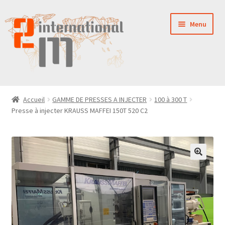
Aller
Aller
Menu
à
au
la
contenu
navigation
LA SOCIÉTÉ
Accueil
GAMME DE PRESSES A INJECTER
100 à 300 T
Presse à injecter KRAUSS MAFFEI 150T 520 C2
NOUVEAUTÉS
VENTES
PIÈCES DÉTACHÉES
CONTACT