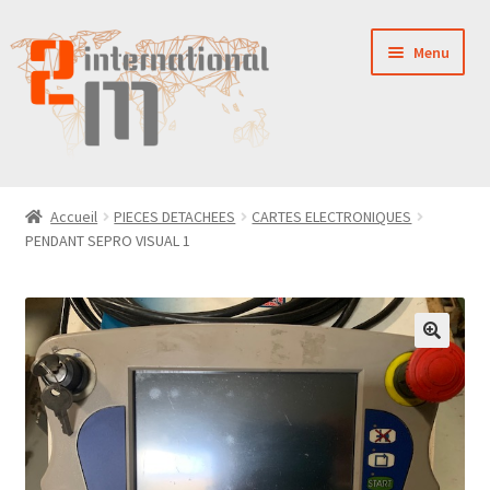
Aller
Aller
Menu
à
au
la
contenu
navigation
LA SOCIÉTÉ
Accueil
PIECES DETACHEES
CARTES ELECTRONIQUES
PENDANT SEPRO VISUAL 1
NOUVEAUTÉS
VENTES
PIÈCES DÉTACHÉES
CONTACT