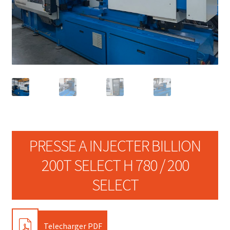
PRESSE A INJECTER BILLION
200T SELECT H 780 / 200
SELECT
PDF
Telecharger PDF