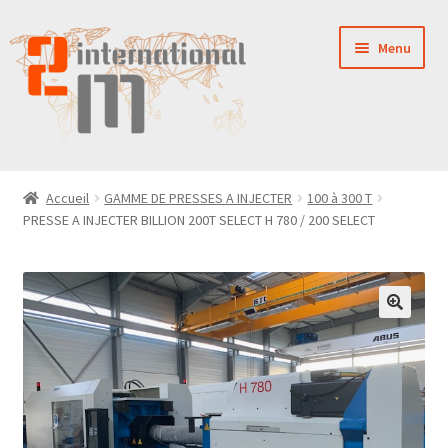
Aller
Aller
Menu
à
au
la
contenu
navigation
LA SOCIÉTÉ
Accueil
GAMME DE PRESSES A INJECTER
100 à 300 T
PRESSE A INJECTER BILLION 200T SELECT H 780 / 200 SELECT
NOUVEAUTÉS
VENTES
PIÈCES DÉTACHÉES
CONTACT