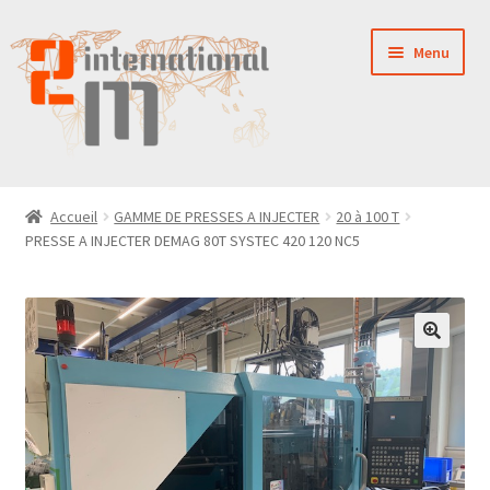
Aller
Aller
Menu
à
au
la
contenu
navigation
LA SOCIÉTÉ
Accueil
GAMME DE PRESSES A INJECTER
20 à 100 T
PRESSE A INJECTER DEMAG 80T SYSTEC 420 120 NC5
NOUVEAUTÉS
VENTES
PIÈCES DÉTACHÉES
CONTACT