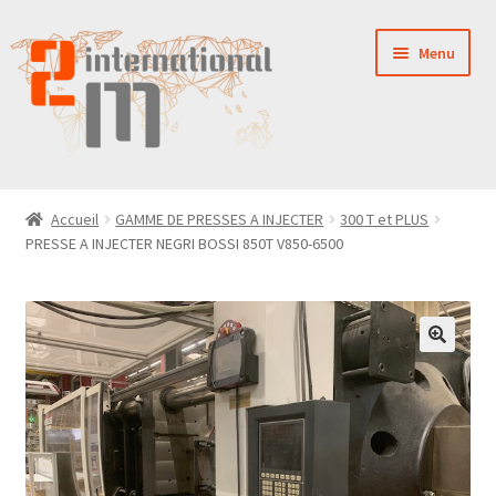
Aller
Aller
Menu
à
au
la
contenu
navigation
LA SOCIÉTÉ
Accueil
GAMME DE PRESSES A INJECTER
300 T et PLUS
PRESSE A INJECTER NEGRI BOSSI 850T V850-6500
NOUVEAUTÉS
VENTES
PIÈCES DÉTACHÉES
CONTACT