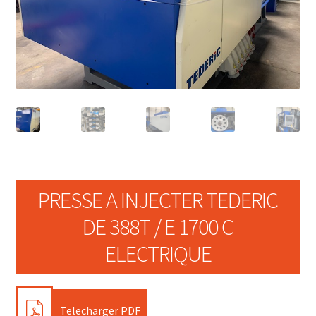
PRESSE A INJECTER TEDERIC
DE 388T / E 1700 C
ELECTRIQUE
PDF
Telecharger PDF