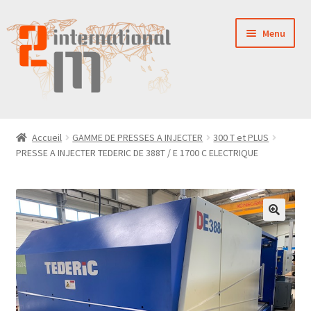
Aller
Aller
Menu
à
au
la
contenu
navigation
LA SOCIÉTÉ
Accueil
GAMME DE PRESSES A INJECTER
300 T et PLUS
PRESSE A INJECTER TEDERIC DE 388T / E 1700 C ELECTRIQUE
NOUVEAUTÉS
VENTES
PIÈCES DÉTACHÉES
CONTACT