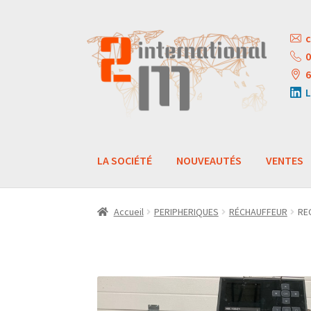
Aller
Aller
c
à
au
0
la
contenu
6
navigation
L
LA SOCIÉTÉ
NOUVEAUTÉS
VENTES
Accueil
PERIPHERIQUES
RÉCHAUFFEUR
RE