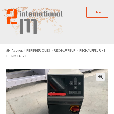
Aller
Aller
Menu
à
au
la
contenu
navigation
LA SOCIÉTÉ
Accueil
PERIPHERIQUES
RÉCHAUFFEUR
RECHAUFFEUR HB
THERM 140 Z1
NOUVEAUTÉS
VENTES
PIÈCES DÉTACHÉES
CONTACT