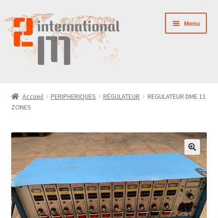
Aller
Aller
Menu
à
au
la
contenu
navigation
LA SOCIÉTÉ
Accueil
PERIPHERIQUES
RÉGULATEUR
REGULATEUR DME 11
ZONES
NOUVEAUTÉS
VENTES
PIÈCES DÉTACHÉES
CONTACT