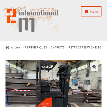
Aller
Aller
Menu
à
au
la
contenu
navigation
LA SOCIÉTÉ
Accueil
PERIPHERIQUES
CHARIOTS
RETRACT FENWICK R 16
NOUVEAUTÉS
VENTES
PIÈCES DÉTACHÉES
CONTACT