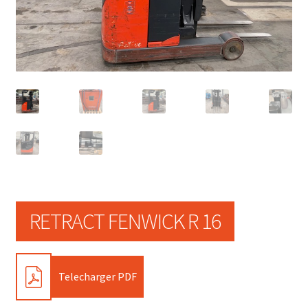
RETRACT FENWICK R 16
PDF
Telecharger PDF