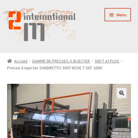
Aller
Aller
Menu
à
au
la
contenu
navigation
LA SOCIÉTÉ
Accueil
GAMME DE PRESSES A INJECTER
300 T et PLUS
Presse à injecter SANDRETTO 300T NOVE T SEF 2000
NOUVEAUTÉS
VENTES
PIÈCES DÉTACHÉES
CONTACT