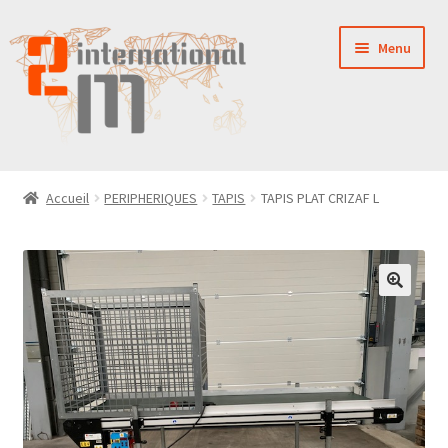
Aller
Aller
Menu
à
au
la
contenu
navigation
LA SOCIÉTÉ
Accueil
PERIPHERIQUES
TAPIS
TAPIS PLAT CRIZAF L
NOUVEAUTÉS
VENTES
PIÈCES DÉTACHÉES
CONTACT