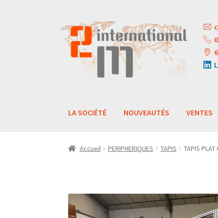
Aller
Aller
c
à
au
0
la
contenu
6
navigation
L
LA SOCIÉTÉ
NOUVEAUTÉS
VENTES
Accueil
PERIPHERIQUES
TAPIS
TAPIS PLAT