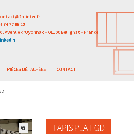
ontact@2minter.fr
4 74 77 95 22
0, Avenue d’Oyonnax – 01100 Bellignat – France
inkedin
PIÈCES DÉTACHÉES
CONTACT
 GD
TAPIS PLAT GD