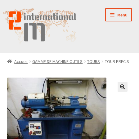
Aller
Aller
Menu
à
au
la
contenu
navigation
LA SOCIÉTÉ
Accueil
GAMME DE MACHINE OUTILS
TOURS
TOUR PRECIS
NOUVEAUTÉS
VENTES
PIÈCES DÉTACHÉES
CONTACT