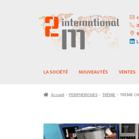
Aller
Aller
c
à
au
0
la
contenu
6
navigation
L
LA SOCIÉTÉ
NOUVEAUTÉS
VENTES
Accueil
PERIPHERIQUES
TRÉMIE
TREMIE CH