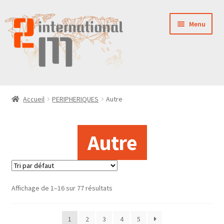
Aller
Aller
Menu
à
au
la
contenu
navigation
LA SOCIÉTÉ
Accueil
PERIPHERIQUES
Autre
NOUVEAUTÉS
Autre
VENTES
PIÈCES DÉTACHÉES
Affichage de 1–16 sur 77 résultats
CONTACT
1
2
3
4
5