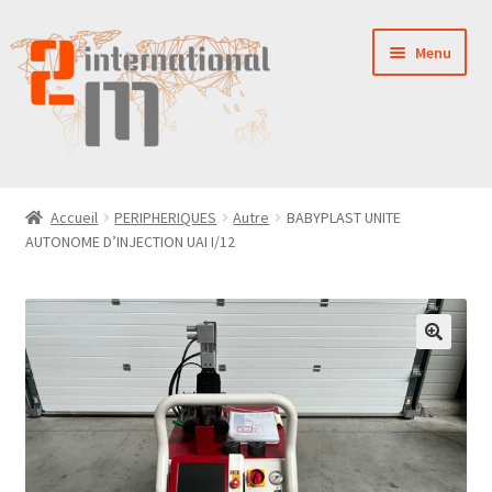
Aller
Aller
Menu
à
au
la
contenu
navigation
LA SOCIÉTÉ
Accueil
PERIPHERIQUES
Autre
BABYPLAST UNITE
AUTONOME D’INJECTION UAI I/12
NOUVEAUTÉS
VENTES
PIÈCES DÉTACHÉES
CONTACT