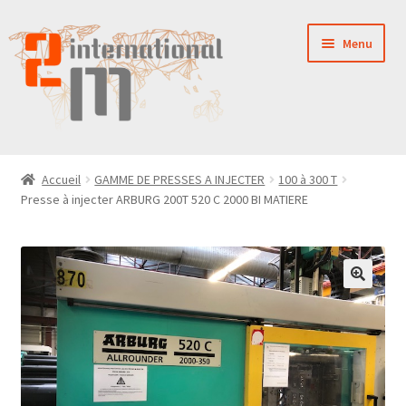
Aller
Aller
Menu
à
au
la
contenu
navigation
LA SOCIÉTÉ
Accueil
GAMME DE PRESSES A INJECTER
100 à 300 T
Presse à injecter ARBURG 200T 520 C 2000 BI MATIERE
NOUVEAUTÉS
VENTES
PIÈCES DÉTACHÉES
CONTACT