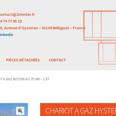
ontact@2minter.fr
4 74 77 95 22
0, Avenue d’Oyonnax – 01100 Bellignat – France
inkedin
PIÈCES DÉTACHÉES
CONTACT
T A GAZ HYSTER H 1.75 XM – 1.5T
CHARIOT A GAZ HYSTER 