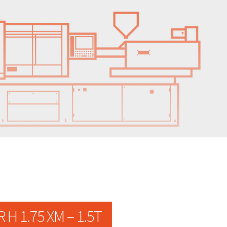
H 1.75 XM – 1.5T