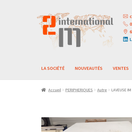
Aller
Aller
c
à
au
0
la
contenu
6
navigation
L
LA SOCIÉTÉ
NOUVEAUTÉS
VENTES
Accueil
PERIPHERIQUES
Autre
LAVEUSE IM