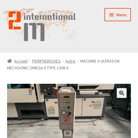
Aller
Aller
Menu
à
au
la
contenu
navigation
LA SOCIÉTÉ
Accueil
PERIPHERIQUES
Autre
MACHINE A ULTRASON
MECASONIC OMEGA II TYPE 1308-5
NOUVEAUTÉS
VENTES
PIÈCES DÉTACHÉES
CONTACT