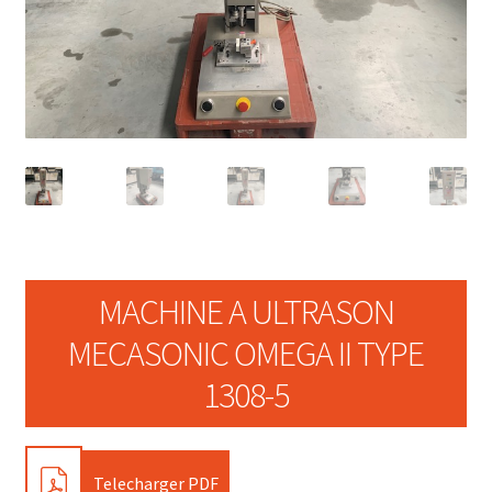
MACHINE A ULTRASON
MECASONIC OMEGA II TYPE
1308-5
PDF
Telecharger PDF