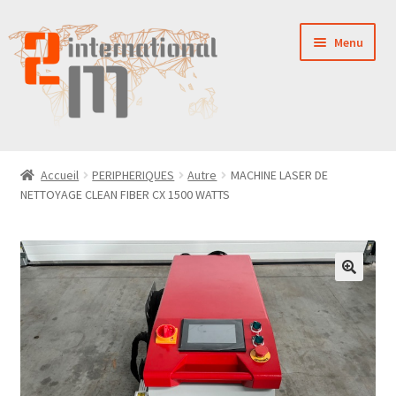
Aller
Aller
Menu
à
au
la
contenu
navigation
LA SOCIÉTÉ
Accueil
PERIPHERIQUES
Autre
MACHINE LASER DE
NETTOYAGE CLEAN FIBER CX 1500 WATTS
NOUVEAUTÉS
VENTES
PIÈCES DÉTACHÉES
CONTACT