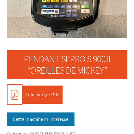
PENDANT SEPRO S 900 II
“OREILLES DE MICKEY”
PDF
Telecharger PDF
Cette machine m'interesse
Catégories :
CARTES ELECTRONIQUES
,