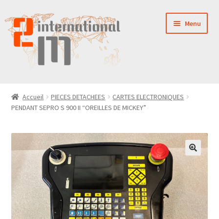
Aller
Aller
Menu
à
au
la
contenu
navigation
LA SOCIÉTÉ
Accueil
PIECES DETACHEES
CARTES ELECTRONIQUES
PENDANT SEPRO S 900 II “OREILLES DE MICKEY”
NOUVEAUTÉS
VENTES
PIÈCES DÉTACHÉES
CONTACT