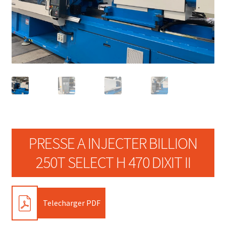
PRESSE A INJECTER BILLION
250T SELECT H 470 DIXIT II
PDF
Telecharger PDF