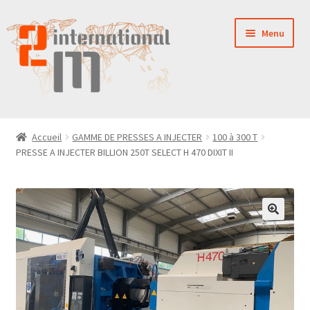
Aller
Aller
Menu
à
au
la
contenu
navigation
LA SOCIÉTÉ
Accueil
GAMME DE PRESSES A INJECTER
100 à 300 T
PRESSE A INJECTER BILLION 250T SELECT H 470 DIXIT II
NOUVEAUTÉS
VENTES
PIÈCES DÉTACHÉES
CONTACT