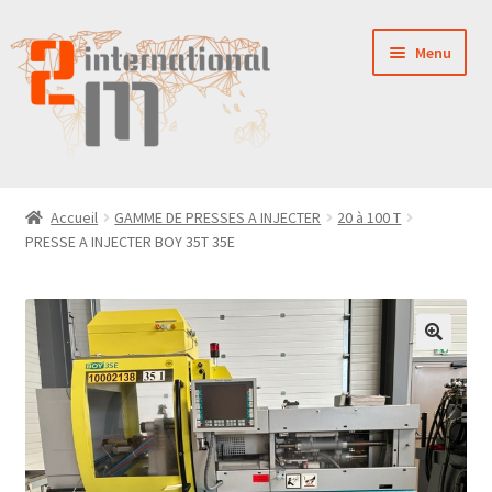
Aller
Aller
Menu
à
au
la
contenu
navigation
LA SOCIÉTÉ
Accueil
GAMME DE PRESSES A INJECTER
20 à 100 T
PRESSE A INJECTER BOY 35T 35E
NOUVEAUTÉS
VENTES
PIÈCES DÉTACHÉES
CONTACT