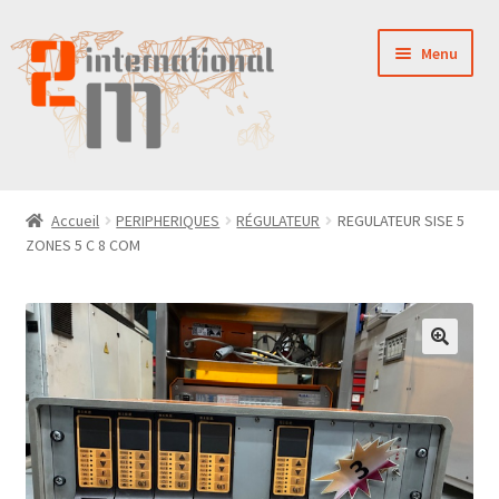
Aller
Aller
Menu
à
au
la
contenu
navigation
LA SOCIÉTÉ
Accueil
PERIPHERIQUES
RÉGULATEUR
REGULATEUR SISE 5
ZONES 5 C 8 COM
NOUVEAUTÉS
VENTES
PIÈCES DÉTACHÉES
CONTACT