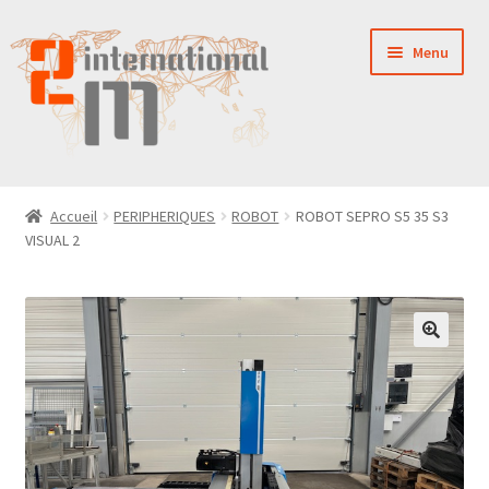
Aller
Aller
Menu
à
au
la
contenu
navigation
LA SOCIÉTÉ
Accueil
PERIPHERIQUES
ROBOT
ROBOT SEPRO S5 35 S3
VISUAL 2
NOUVEAUTÉS
VENTES
PIÈCES DÉTACHÉES
CONTACT