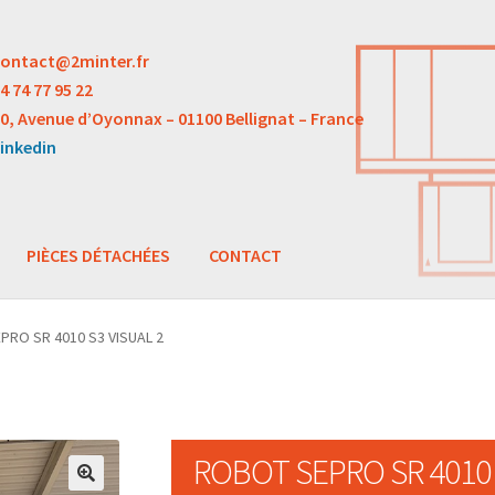
ontact@2minter.fr
4 74 77 95 22
0, Avenue d’Oyonnax – 01100 Bellignat – France
inkedin
PIÈCES DÉTACHÉES
CONTACT
PRO SR 4010 S3 VISUAL 2
ROBOT SEPRO SR 4010 