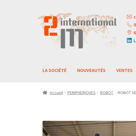
Aller
Aller
c
à
au
0
la
contenu
6
navigation
L
LA SOCIÉTÉ
NOUVEAUTÉS
VENTES
Accueil
PERIPHERIQUES
ROBOT
ROBOT SE