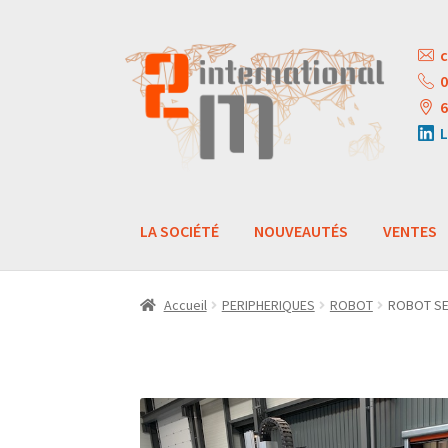
Aller
Aller
c
à
au
0
la
contenu
6
navigation
L
LA SOCIÉTÉ
NOUVEAUTÉS
VENTES
Accueil
PERIPHERIQUES
ROBOT
ROBOT SE