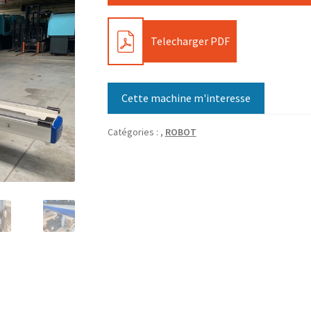
PDF
Telecharger PDF
Cette machine m'interesse
Catégories :
,
ROBOT