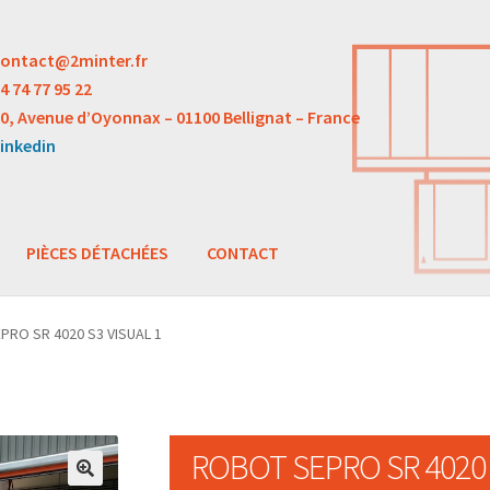
ontact@2minter.fr
4 74 77 95 22
0, Avenue d’Oyonnax – 01100 Bellignat – France
inkedin
PIÈCES DÉTACHÉES
CONTACT
PRO SR 4020 S3 VISUAL 1
ROBOT SEPRO SR 4020 