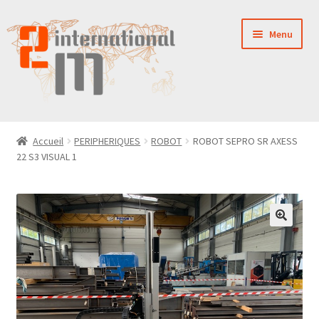
Aller
Aller
Menu
à
au
la
contenu
navigation
LA SOCIÉTÉ
Accueil
PERIPHERIQUES
ROBOT
ROBOT SEPRO SR AXESS
22 S3 VISUAL 1
NOUVEAUTÉS
VENTES
PIÈCES DÉTACHÉES
CONTACT