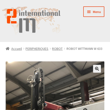
Aller
Aller
Menu
à
au
la
contenu
navigation
LA SOCIÉTÉ
Accueil
PERIPHERIQUES
ROBOT
ROBOT WITTMANN W 633
NOUVEAUTÉS
VENTES
PIÈCES DÉTACHÉES
CONTACT