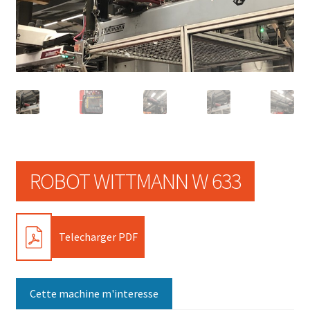
ROBOT WITTMANN W 633
PDF
Telecharger PDF
Cette machine m'interesse