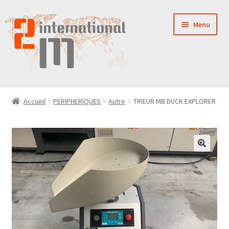
Aller
Aller
Menu
à
au
la
contenu
navigation
LA SOCIÉTÉ
Accueil
PERIPHERIQUES
Autre
TRIEUR MB DUCK EXPLORER
NOUVEAUTÉS
VENTES
PIÈCES DÉTACHÉES
CONTACT